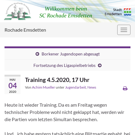
Rochade Emsdetten
Navig
umsc
Borkener Jugendopen abgesagt
Fortsetzung des Ligaspielbetriebs
Training 4.5.2020, 17 Uhr
MAI
04
Von
Achim Mueller
unter
Jugendarbeit
,
News
2020
Heute ist wieder Training. Da es am Freitag wegen
technischer Probleme wohl nicht geklappt hat, werden wir
die Partien vom letzten Simultan besprechen.
Und…ich habe gestern tatsächlich eine Blitzpartie gehabt, bei