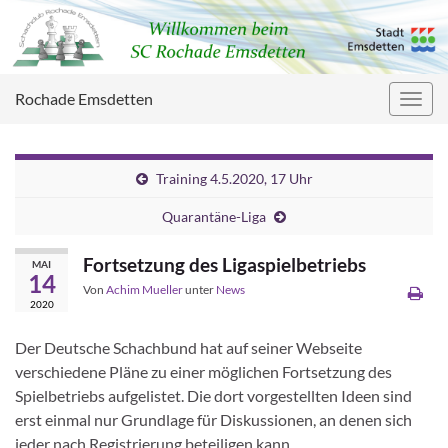
Rochade Emsdetten
Navig
umsc
Training 4.5.2020, 17 Uhr
Quarantäne-Liga
Fortsetzung des Ligaspielbetriebs
MAI
14
Von
Achim Mueller
unter
News
2020
Der Deutsche Schachbund hat auf seiner Webseite
verschiedene Pläne zu einer möglichen Fortsetzung des
Spielbetriebs aufgelistet. Die dort vorgestellten Ideen sind
erst einmal nur Grundlage für Diskussionen, an denen sich
jeder nach Registrierung beteiligen kann.