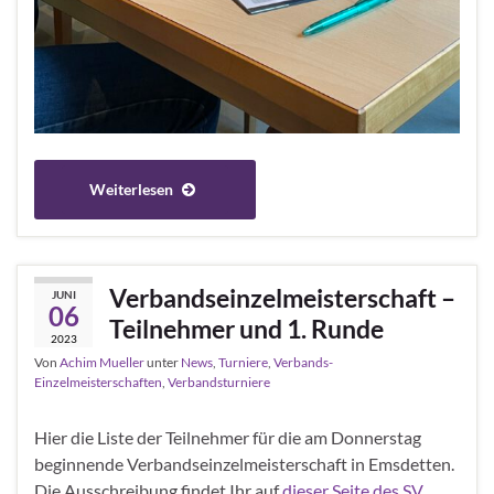
Weiterlesen
Verbandseinzelmeisterschaft –
JUNI
06
Teilnehmer und 1. Runde
2023
Von
Achim Mueller
unter
News
,
Turniere
,
Verbands-
Einzelmeisterschaften
,
Verbandsturniere
Hier die Liste der Teilnehmer für die am Donnerstag
beginnende Verbandseinzelmeisterschaft in Emsdetten.
Die Ausschreibung findet Ihr auf
dieser Seite des SV