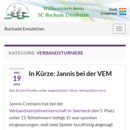
Rochade Emsdetten
Navig
umsc
KATEGORIE:
VERBANDSTURNIERE
In Kürze: Jannis bei der VEM
MAI
19
2026
Von
Achim Mueller
unter
Jugendarbeit
,
News
,
Verbandsturniere
Jannis Cremann hat bei der
Verbandseinzelmeisterschaft in Saerbeck
den 5. Platz
unter 15 Teilnehmern belegt. Er war spontan
eingesprungen, weil zwei Spieler kurzfristig abgesagt