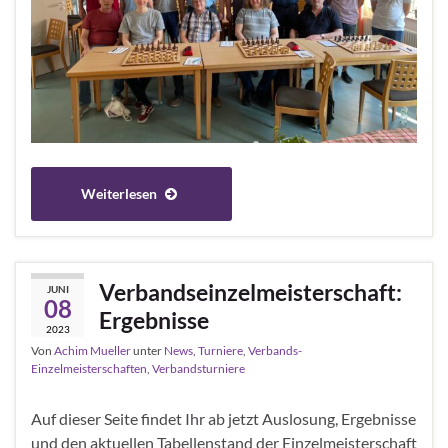
Weiterlesen
Verbandseinzelmeisterschaft:
JUNI
08
Ergebnisse
2023
Von
Achim Mueller
unter
News
,
Turniere
,
Verbands-
Einzelmeisterschaften
,
Verbandsturniere
Auf dieser Seite findet Ihr ab jetzt Auslosung, Ergebnisse
und den aktuellen Tabellenstand der Einzelmeisterschaft