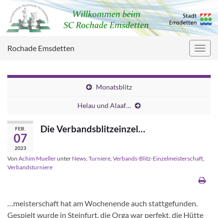
Rochade Emsdetten
Navig
umsc
Monatsblitz
Helau und Alaaf…
Die Verbandsblitzeinzel…
FEB.
07
2023
Von
Achim Mueller
unter
News
,
Turniere
,
Verbands-Blitz-Einzelmeisterschaft
,
Verbandsturniere
…meisterschaft hat am Wochenende auch stattgefunden.
Gespielt wurde in Steinfurt, die Orga war perfekt, die Hütte