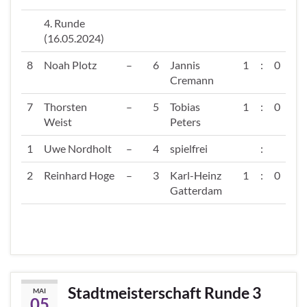
4. Runde
(16.05.2024)
8
Noah Plotz
–
6
Jannis
1
:
0
Cremann
7
Thorsten
–
5
Tobias
1
:
0
Weist
Peters
1
Uwe Nordholt
–
4
spielfrei
:
2
Reinhard Hoge
–
3
Karl-Heinz
1
:
0
Gatterdam
Stadtmeisterschaft Runde 3
MAI
05