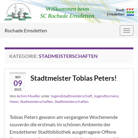
Rochade Emsdetten
Navig
umsc
KATEGORIE:
STADMEISTERSCHAFTEN
Stadtmeister Tobias Peters!
SEP.
09
2025
Von
Achim Mueller
unter
Jugendstadtmeisterschaft
,
Jugendturniere
,
News
,
Stadmeisterschaften
,
Stadtmeisterschaften
Tobias Peters gewann am vergangene Wochenende
souverän die erstmals im schönen Ambiente der
Emsdettener Stadtbibliothek ausgetragene Offene