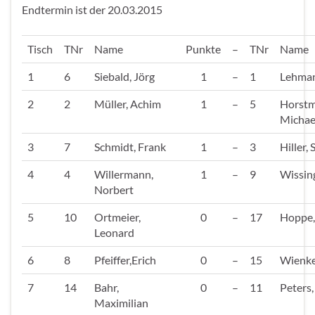
Endtermin ist der 20.03.2015
Tisch
TNr
Name
Punkte
–
TNr
Name
1
6
Siebald, Jörg
1
–
1
Lehman
2
2
Müller, Achim
1
–
5
Horstm
Michae
3
7
Schmidt, Frank
1
–
3
Hiller,
4
4
Willermann,
1
–
9
Wissing
Norbert
5
10
Ortmeier,
0
–
17
Hoppe,
Leonard
6
8
Pfeiffer,Erich
0
–
15
Wienke
7
14
Bahr,
0
–
11
Peters,
Maximilian