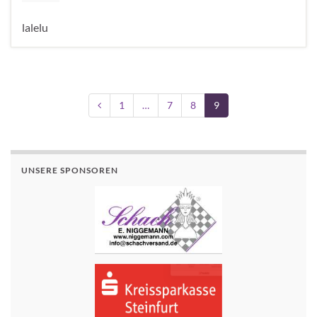
lalelu
1
…
7
8
9
UNSERE SPONSOREN