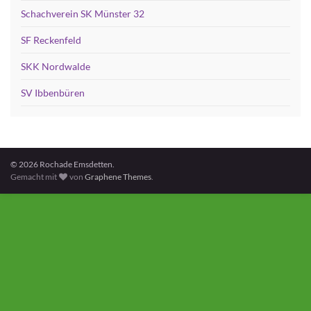
Schachverein SK Münster 32
SF Reckenfeld
SKK Nordwalde
SV Ibbenbüren
© 2026 Rochade Emsdetten.
Gemacht mit
von
Graphene Themes
.