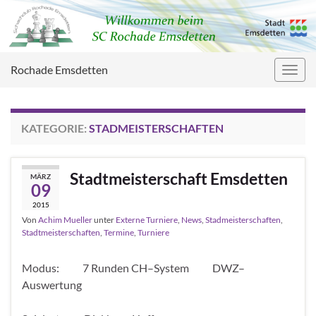
Rochade Emsdetten
Navig
umsc
KATEGORIE:
STADMEISTERSCHAFTEN
Stadtmeisterschaft Emsdetten
MÄRZ
09
2015
Von
Achim Mueller
unter
Externe Turniere
,
News
,
Stadmeisterschaften
,
Stadtmeisterschaften
,
Termine
,
Turniere
Modus: 7 Runden CH–System DWZ–
Auswertung