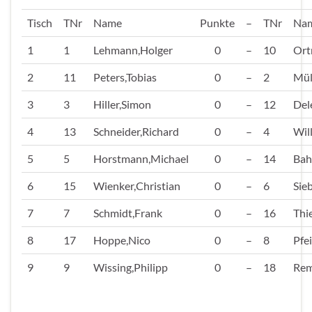
Tisch
TNr
Name
Punkte
–
TNr
Na
1
1
Lehmann,Holger
0
–
10
Ort
2
11
Peters,Tobias
0
–
2
Mül
3
3
Hiller,Simon
0
–
12
Del
4
13
Schneider,Richard
0
–
4
Wil
5
5
Horstmann,Michael
0
–
14
Bah
6
15
Wienker,Christian
0
–
6
Sie
7
7
Schmidt,Frank
0
–
16
Thi
8
17
Hoppe,Nico
0
–
8
Pfei
9
9
Wissing,Philipp
0
–
18
Rem