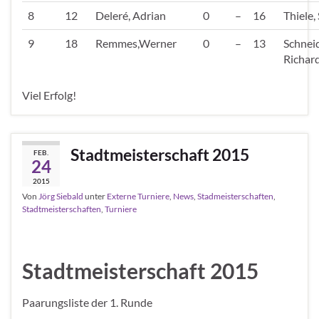
8
12
Deleré, Adrian
0
–
16
Thiele,
9
18
Remmes,Werner
0
–
13
Schneid
Richar
Viel Erfolg!
Stadtmeisterschaft 2015
FEB.
24
2015
Von
Jörg Siebald
unter
Externe Turniere
,
News
,
Stadmeisterschaften
,
Stadtmeisterschaften
,
Turniere
Stadtmeisterschaft 2015
Paarungsliste der 1. Runde