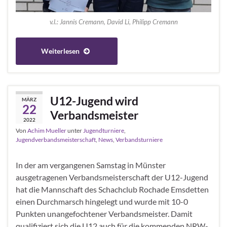
v.l.: Jannis Cremann, David Li, Philipp Cremann
Weiterlesen
U12-Jugend wird
MÄRZ
22
Verbandsmeister
2022
Von
Achim Mueller
unter
Jugendturniere
,
Jugendverbandsmeisterschaft
,
News
,
Verbandsturniere
In der am vergangenen Samstag in Münster
ausgetragenen Verbandsmeisterschaft der U12-Jugend
hat die Mannschaft des Schachclub Rochade Emsdetten
einen Durchmarsch hingelegt und wurde mit 10-0
Punkten unangefochtener Verbandsmeister. Damit
qualifiziert sich die U12 auch für die kommenden NRW-