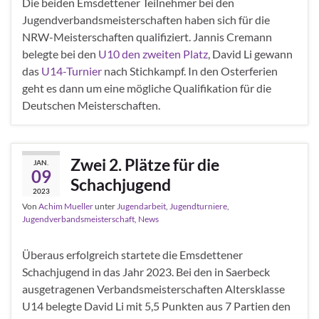
Die beiden Emsdettener Teilnehmer bei den
Jugendverbandsmeisterschaften haben sich für die
NRW-Meisterschaften qualifiziert. Jannis Cremann
belegte bei den
U10 den zweiten Platz
, David Li gewann
das
U14-Turnier
nach Stichkampf. In den Osterferien
geht es dann um eine mögliche Qualifikation für die
Deutschen Meisterschaften.
Zwei 2. Plätze für die
JAN.
09
Schachjugend
2023
Von
Achim Mueller
unter
Jugendarbeit
,
Jugendturniere
,
Jugendverbandsmeisterschaft
,
News
Überaus erfolgreich startete die Emsdettener
Schachjugend in das Jahr 2023. Bei den in Saerbeck
ausgetragenen Verbandsmeisterschaften Altersklasse
U14 belegte David Li mit 5,5 Punkten aus 7 Partien den