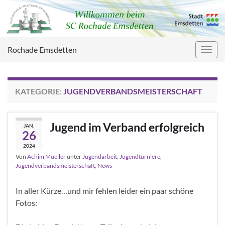
Rochade Emsdetten
Navig
umsc
KATEGORIE:
JUGENDVERBANDSMEISTERSCHAFT
Jugend im Verband erfolgreich
JAN.
26
2024
Von
Achim Mueller
unter
Jugendarbeit
,
Jugendturniere
,
Jugendverbandsmeisterschaft
,
News
In aller Kürze…und mir fehlen leider ein paar schöne
Fotos: