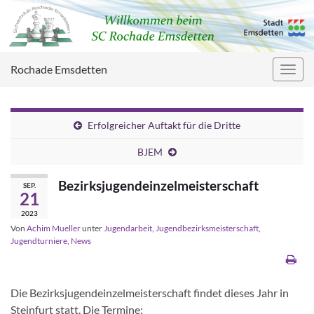
Rochade Emsdetten
Navig
umsc
Erfolgreicher Auftakt für die Dritte
BJEM
Bezirksjugendeinzelmeisterschaft
SEP.
21
2023
Von
Achim Mueller
unter
Jugendarbeit
,
Jugendbezirksmeisterschaft
,
Jugendturniere
,
News
Die Bezirksjugendeinzelmeisterschaft findet dieses Jahr in
Steinfurt statt. Die Termine: