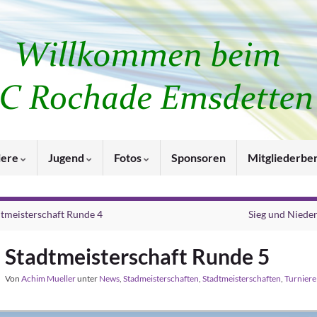
iere
Jugend
Fotos
Sponsoren
Mitgliederbe
dtmeisterschaft Runde 4
Sieg und Niede
Stadtmeisterschaft Runde 5
Von
Achim Mueller
unter
News
,
Stadmeisterschaften
,
Stadtmeisterschaften
,
Turniere