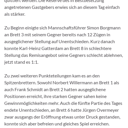
quittiert werden. Die Reserve des in Bestbesetzung
angetretenen Gastgebers erwies sich an diesem Tag einfach
als stärker.
Zu Beginn einigte sich Mannschaftsführer Simon Borgmann
an Brett 3 mit seinem Gegner bereits nach 12 Zügen in
ausgeglichener Stellung auf Unentschieden. Kurz danach
konnte Karl-Heinz Gatterdam an Brett 8 in schlechtere
Stellung das Remisangebot seine Gegners schlecht ablehnen,
jetzt stand es 1:1.
Zu zwei weiteren Punkteteilungen kam es an den
Spitzenbrettern. Sowohl Norbert Willermann an Brett 1 als
auch Frank Schmidt an Brett 2 hatten ausgeglichene
Positionen erreicht, ihre starken Gegner sahen keine
Gewinnmöglichkeiten mehr. Auch die fünfte Partie des Tages
endete Unentschieden, an Brett 6 hatte Jürgen Overmeyer
zwar ausgangs der Eröffnung etwas unter Druck gestanden,
konnte sich aber befreien und gleiches Spiel erreichen.