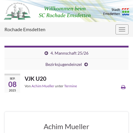
Rochade Emsdetten
Navig
umsc
4. Mannschaft 25/26
Bezirksjugendeinzel
VJK U20
SEP.
08
Von
Achim Mueller
unter
Termine
2025
Achim Mueller