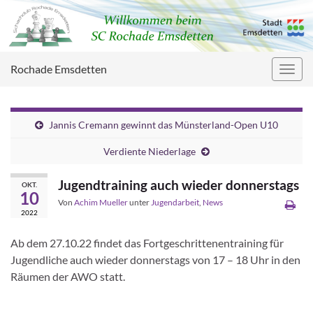
Rochade Emsdetten
Navig
umsc
Jannis Cremann gewinnt das Münsterland-Open U10
Verdiente Niederlage
Jugendtraining auch wieder donnerstags
OKT.
10
Von
Achim Mueller
unter
Jugendarbeit
,
News
2022
Ab dem 27.10.22 findet das Fortgeschrittenentraining für
Jugendliche auch wieder donnerstags von 17 – 18 Uhr in den
Räumen der AWO statt.