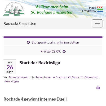
Rochade Emsdetten
Navig
umsc
Stützpunkttraining in Emsdetten
Freitag 29.09.
Start der Bezirksliga
SEP.
26
2017
Von
Mona Lehmann
unter
News
,
News - 4. Mannschaft
,
News - 5. Mannschaft
,
News - Ligen
Rochade 4 gewinnt internes Duell