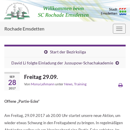
Rochade Emsdetten
Navig
umsc
Start der Bezirksliga
David Li folgte Einladung der Jussupow-Schachakademie
Freitag 29.09.
SEP.
28
Von
Mona Lehmann
unter
News
,
Training
2017
Offene „Partie-Ecke“
Am Freitag, 29.09.2017 ab 20.00 Uhr startet unsere neue Aktion, um
wieder etwas Schwung in den Freitagabend zu bringen. In regelmäßigen
Abständen wollen wir am Vereinsabend eine Partie-Ecke anbieten. Im