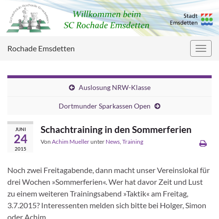
Rochade Emsdetten
Navig
umsc
Auslosung NRW-Klasse
Dortmunder Sparkassen Open
Schachtraining in den Sommerferien
JUNI
24
Von
Achim Mueller
unter
News
,
Training
2015
Noch zwei Freitagabende, dann macht unser Vereinslokal für
drei Wochen »Sommerferien«. Wer hat davor Zeit und Lust
zu einem weiteren Trainingsabend »Taktik« am Freitag,
3.7.2015? Interessenten melden sich bitte bei Holger, Simon
oder Achim.