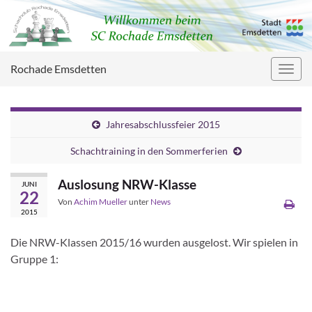
Rochade Emsdetten
Navig
umsc
Jahresabschlussfeier 2015
Schachtraining in den Sommerferien
Auslosung NRW-Klasse
JUNI
22
Von
Achim Mueller
unter
News
2015
Die NRW-Klassen 2015/16 wurden ausgelost. Wir spielen in
Gruppe 1: