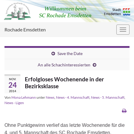
Rochade Emsdetten
Navig
umsc
Save the Date
An alle Schachinteressierten
Erfolgloses Wochenende in der
NOV.
24
Bezirksklasse
2014
Von
Mona Lehmann
unter
News
,
News - 4. Mannschaft
,
News - 5. Mannschaft
,
News - Ligen
Ohne Punktgewinn verlief das letzte Wochenende für die
4. und 5. Mannschaft des SC Rochade Emsdetten.