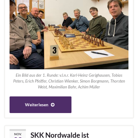
Ein Bild aus der 1. Runde: v.l.n.r. Karl-Heinz Gerighausen, Tobias
Peters, Erich Pfeiffer, Christian Wienker, Simon Borgmann, Thorsten
Weist, Maximilian Bahr, Achim Müller
Weiterlesen
SKK Nordwalde ist
NOV.