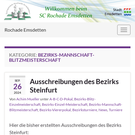
Rochade Emsdetten
Navig
umsc
KATEGORIE:
BEZIRKS-MANNSCHAFT-
BLITZMEISTERSCHAFT
Ausschreibungen des Bezirks
SEP.
26
Steinfurt
2024
Von
Achim Mueller
unter
A-B-C-D-Pokal
,
Bezirks-Blitz-
Einzelmeisterschaft
,
Bezirks-Einzel-Meisterschaft
,
Bezirks-Mannschaft-
Blitzmeisterschaft
,
Bezirks-Viererpokal
,
Bezirksturniere
,
News
,
Turniere
Hier die bisher erstellten Ausschreibungen des Bezirks
Steinfurt: