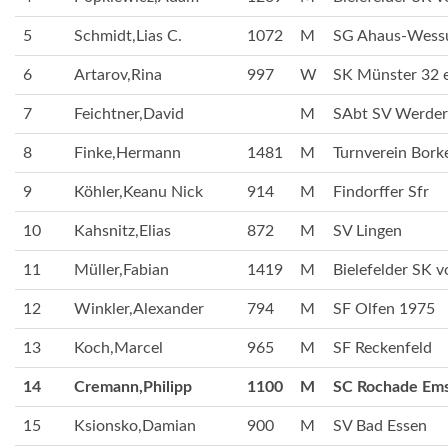
5
Schmidt,Lias C.
1072
M
SG Ahaus-Wes
6
Artarov,Rina
997
W
SK Münster 32 e
7
Feichtner,David
M
SAbt SV Werder
8
Finke,Hermann
1481
M
Turnverein Bork
9
Köhler,Keanu Nick
914
M
Findorffer Sfr
10
Kahsnitz,Elias
872
M
SV Lingen
11
Müller,Fabian
1419
M
Bielefelder SK v
12
Winkler,Alexander
794
M
SF Olfen 1975
13
Koch,Marcel
965
M
SF Reckenfeld
14
Cremann,Philipp
1100
M
SC Rochade Em
15
Ksionsko,Damian
900
M
SV Bad Essen