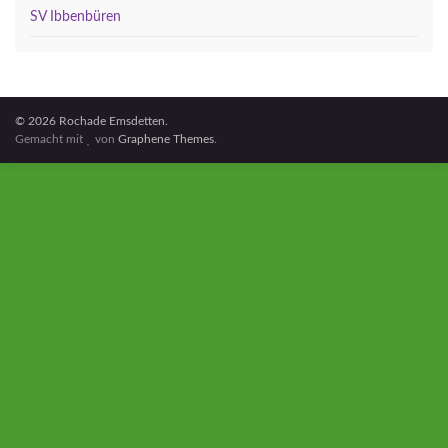
SV Ibbenbüren
© 2026 Rochade Emsdetten.
Gemacht mit
von
Graphene Themes
.