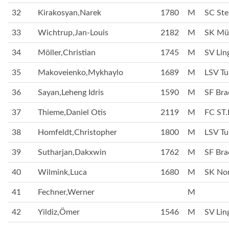
32
Kirakosyan,Narek
1780
M
SC Ste
33
Wichtrup,Jan-Louis
2182
M
SK Mün
34
Möller,Christian
1745
M
SV Lin
35
Makoveienko,Mykhaylo
1689
M
LSV Tu
36
Sayan,Leheng Idris
1590
M
SF Bra
37
Thieme,Daniel Otis
2119
M
FC ST.
38
Homfeldt,Christopher
1800
M
LSV Tu
39
Sutharjan,Dakxwin
1762
M
SF Bra
40
Wilmink,Luca
1680
M
SK No
41
Fechner,Werner
M
42
Yildiz,Ömer
1546
M
SV Lin