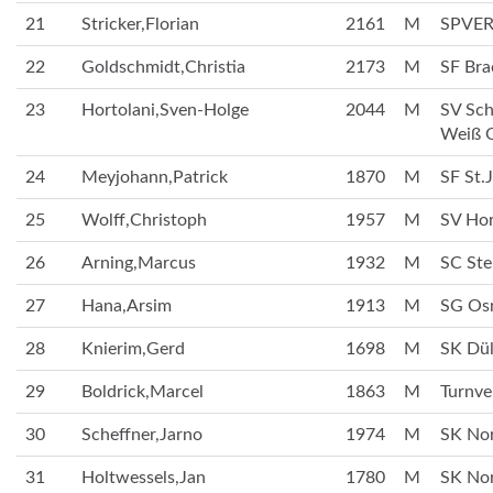
21
Stricker,Florian
2161
M
SPVER
22
Goldschmidt,Christia
2173
M
SF Bra
23
Hortolani,Sven-Holge
2044
M
SV Sc
Weiß 
24
Meyjohann,Patrick
1870
M
SF St.
25
Wolff,Christoph
1957
M
SV Hor
26
Arning,Marcus
1932
M
SC Ste
27
Hana,Arsim
1913
M
SG Os
28
Knierim,Gerd
1698
M
SK Dül
29
Boldrick,Marcel
1863
M
Turnve
30
Scheffner,Jarno
1974
M
SK No
31
Holtwessels,Jan
1780
M
SK No