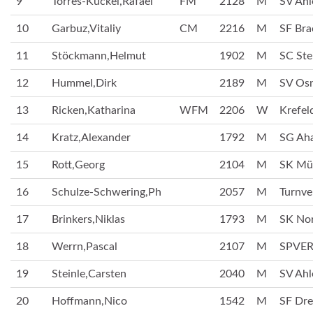
9
Torres-Kuckel,Rafael
FM
2128
M
SV Ahl
10
Garbuz,Vitaliy
CM
2216
M
SF Bra
11
Stöckmann,Helmut
1902
M
SC Ste
12
Hummel,Dirk
2189
M
SV Os
13
Ricken,Katharina
WFM
2206
W
Krefel
14
Kratz,Alexander
1792
M
SG Ah
15
Rott,Georg
2104
M
SK Mün
16
Schulze-Schwering,Ph
2057
M
Turnve
17
Brinkers,Niklas
1793
M
SK No
18
Werrn,Pascal
2107
M
SPVER
19
Steinle,Carsten
2040
M
SV Ahl
20
Hoffmann,Nico
1542
M
SF Dre