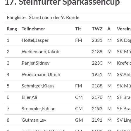
17. Steinfurter Sparkassencup
Rangliste: Stand nach der 9. Runde
Rang
Teilnehmer
Tit
TWZ
A
Verein
1
Holtel,Jasper
FM
2331
M
SK Dop
2
Weidemann,Jakob
2189
M
SK Mün
3
Panjer,Sidney
2230
M
Krefel
4
Woestmann,Ulrich
1951
M
SV Ahl
5
Schmitzer,Klaus
FM
2188
M
SK Mün
6
Elier,Ali
CM
2176
M
SF Bra
7
Stemmler,Fabian
CM
2193
M
SF Bra
8
Gutman,Lev
GM
2191
M
SV Lin