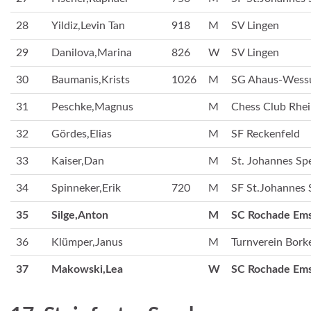
28
Yildiz,Levin Tan
918
M
SV Lingen
29
Danilova,Marina
826
W
SV Lingen
30
Baumanis,Krists
1026
M
SG Ahaus-Wes
31
Peschke,Magnus
M
Chess Club Rhei
32
Gördes,Elias
M
SF Reckenfeld
33
Kaiser,Dan
M
St. Johannes Spe
34
Spinneker,Erik
720
M
SF St.Johannes 
35
Silge,Anton
M
SC Rochade Em
36
Klümper,Janus
M
Turnverein Bork
37
Makowski,Lea
W
SC Rochade Em