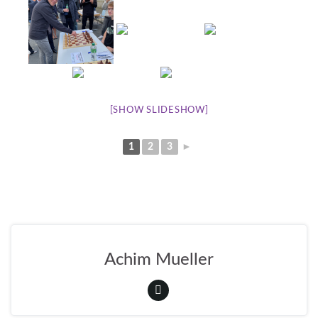
[SHOW SLIDESHOW]
1
2
3
►
Achim Mueller