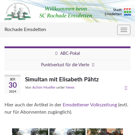
Rochade Emsdetten
Navig
umsc
ABC-Pokal
Punktverlust für die Vierte
Simultan mit Elisabeth Pähtz
SEP.
30
Von
Achim Mueller
unter
News
2024
Hier auch der Artikel in der
Emsdettener Volkszeitung
(evtl.
nur für Abonnenten zugänglich).