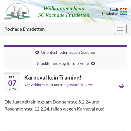
Rochade Emsdetten
Navig
umsc
Unentschieden gegen Gescher
Glücklicher Sieg für die Erste
Karneval kein Training!
FEB.
07
Von
Achim Mueller
unter
Jugendarbeit
,
News
2024
Die Jugendtrainings am Donnerstag, 8.2.24 und
Rosenmontag, 12.2.24, fallen wegen Karneval aus!