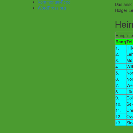
Kommentar-Feed
Das ansch
WordPress.org
Holger L
Hein
Ranglist
Rang
Te
1.
Hil
2.
Le
3.
Mül
4.
Wil
5.
Nör
6.
Nor
7.
Wei
8.
Lü
9.
Col
10.
Sei
11.
Cr
12.
Ov
13.
Sie