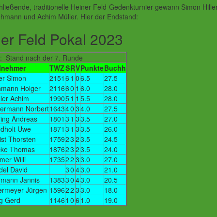
ließende, traditionelle Heiner-Feld-Gedenkturnier gewann Simon Hiller
ehmann und Achim Müller. Hier der Endstand:
er Feld Pokal 2023
e: Stand nach der 7. Runde
ilnehmer
TWZ
S
R
V
Punkte
Buchh
ler Simon
2151
6
1
0
6.5
27.5
hmann Holger
2116
6
0
1
6.0
28.0
ler Achim
1990
5
1
1
5.5
28.0
lermann Norbert
1643
4
0
3
4.0
27.5
ing Andreas
1801
3
1
3
3.5
27.0
dholt Uwe
1871
3
1
3
3.5
26.0
st Thorsten
1759
2
3
2
3.5
24.5
cke Thomas
1876
2
3
2
3.5
24.0
mer Willi
1735
2
2
3
3.0
27.0
del David
3
0
4
3.0
21.0
emann Jannis
1383
3
0
4
3.0
20.5
ermeyer Jürgen
1596
2
2
3
3.0
18.0
g Gerd
1146
1
0
6
1.0
19.0