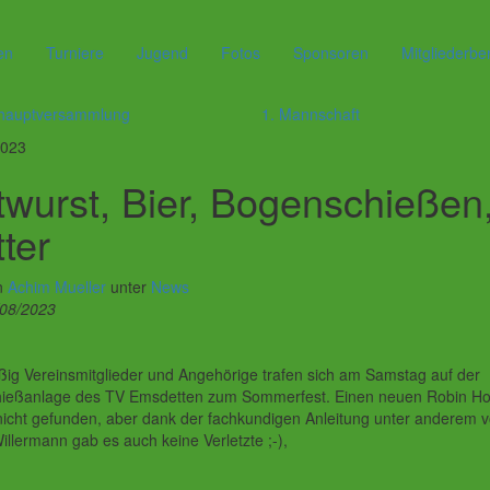
en
Turniere
Jugend
Fotos
Sponsoren
Mitgliederbe
hauptversammlung
1. Mannschaft
023
twurst, Bier, Bogenschießen
tter
n
Achim Mueller
unter
News
/08/2023
ßig Vereinsmitglieder und Angehörige trafen sich am Samstag auf der
ießanlage des TV Emsdetten zum Sommerfest. Einen neuen Robin H
nicht gefunden, aber dank der fachkundigen Anleitung unter anderem 
illermann gab es auch keine Verletzte ;-),