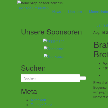
Rochade Emsdetten
News
Über uns
Mannschaft
Jahres
Unsere Sponsoren
Aug.
16
2
Bra
Bre
Vo
Suchen
16
Search
for:
Etwa drei
Bogensch
Meta
wir zwar 
Norbert W
Anmelden
Eintrags-Feed