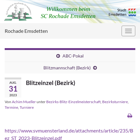
Rochade Emsdetten
Navig
umsc
ABC-Pokal
Blitzmannschaft (Bezirk)
Blitzeinzel (Bezirk)
AUG.
31
2023
Von
Achim Mueller
unter
Bezirks-Blitz-Einzelmeisterschaft
,
Bezirksturniere
,
Termine
,
Turniere
https://www.svmuensterland.de/attachments/article/235/B
ez_ST_2023-Blitzeinzel.pdf