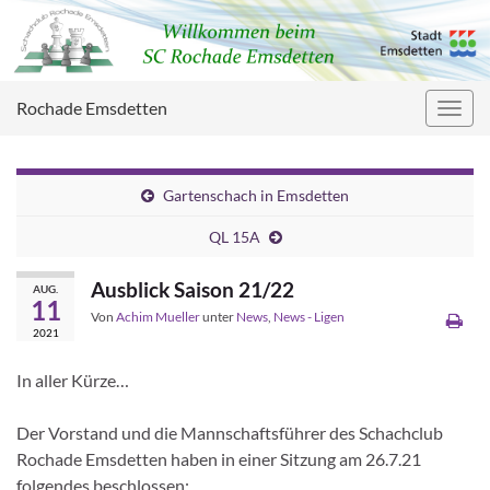
Rochade Emsdetten
Navig
umsc
Gartenschach in Emsdetten
QL 15A
Ausblick Saison 21/22
AUG.
11
Von
Achim Mueller
unter
News
,
News - Ligen
2021
In aller Kürze…
Der Vorstand und die Mannschaftsführer des Schachclub
Rochade Emsdetten haben in einer Sitzung am 26.7.21
folgendes beschlossen: