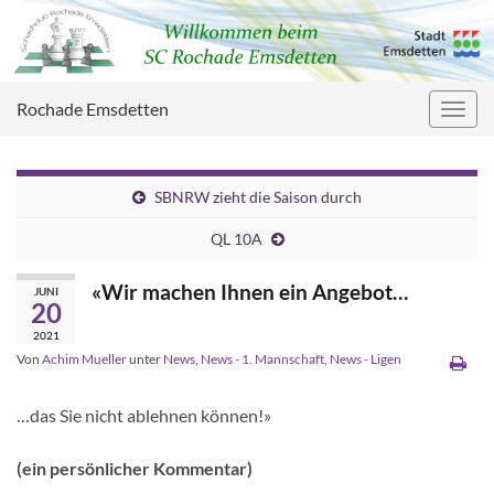
Rochade Emsdetten
Navig
umsc
SBNRW zieht die Saison durch
QL 10A
«Wir machen Ihnen ein Angebot…
JUNI
20
2021
Von
Achim Mueller
unter
News
,
News - 1. Mannschaft
,
News - Ligen
…das Sie nicht ablehnen können!»
(ein persönlicher Kommentar)