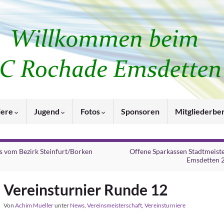
iere
Jugend
Fotos
Sponsoren
Mitgliederbe
s vom Bezirk Steinfurt/Borken
Offene Sparkassen Stadtmeist
Emsdetten 
Vereinsturnier Runde 12
Von
Achim Mueller
unter
News
,
Vereinsmeisterschaft
,
Vereinsturniere