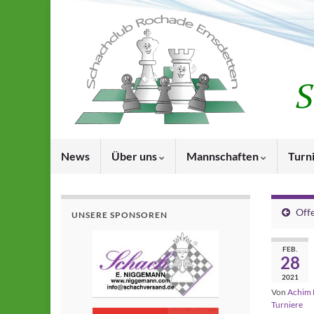
News
Über uns
Mannschaften
Turn
Off
UNSERE SPONSOREN
FEB.
28
2021
Von
Achim 
Turniere