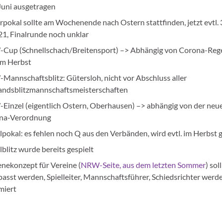
Juni ausgetragen
rpokal sollte am Wochenende nach Ostern stattfinden, jetzt evtl. 
21, Finalrunde noch unklar
Cup (Schnellschach/Breitensport) –> Abhängig von Corona-Reg
 im Herbst
annschaftsblitz: Gütersloh, nicht vor Abschluss aller
andsblitzmannschaftsmeisterschaften
inzel (eigentlich Ostern, Oberhausen) –> abhängig von der neu
na-Verordnung
lpokal: es fehlen noch Q aus den Verbänden, wird evtl. im Herbst g
lblitz wurde bereits gespielt
nekonzept für Vereine (
NRW-Seite, aus dem letzten Sommer
) soll
asst werden, Spielleiter, Mannschaftsführer, Schiedsrichter werd
miert