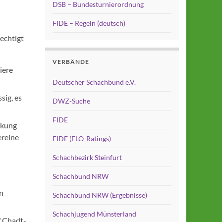
DSB – Bundesturnierordnung
FIDE – Regeln (deutsch)
echtigt
VERBÄNDE
iere
Deutscher Schachbund e.V.
sig, es
DWZ-Suche
FIDE
rkung
ereine
FIDE (ELO-Ratings)
Schachbezirk Steinfurt
Schachbund NRW
en
Schachbund NRW (Ergebnisse)
Schachjugend Münsterland
f Chadt-