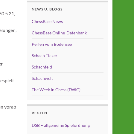
NEWS U. BLOGS
30.5.21,
ChessBase News
elungen,
ChessBase Online-Datenbank
Perlen vom Bodensee
Schach Ticker
en
Schachfeld
Schachwelt
espielt
The Week in Chess (TWIC)
en vorab
REGELN
DSB – allgemeine Spielordnung