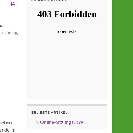
ne
odzinsky,
BELIEBTE ARTIKEL
Online-Sitzung NRW
choben
ende im