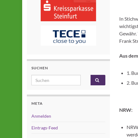
In Stich
wichtigst
Gewähr.
Frank St
Aus dem
SUCHEN
1. Bu
Search for:
2. Bu
META
NRW:
Anmelden
NRW-M
Eintrags-Feed
werd