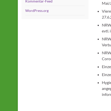
Kommentar-Feed
Mai/
WordPress.org
Viere
27.6.
NRW-
evtl.
NRW-M
Verb
NRW-E
Coro
Einze
Einze
Hygie
angep
infor