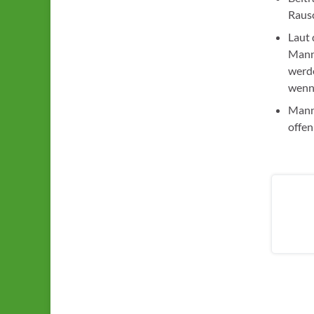
Rausc
Laut 
Mann
werde
wenn 
Manns
offen