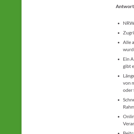
Antworte
NRW: 
Zugri
Alle
wurd
Ein A
gibt 
Läng
von m
oder 
Schne
Rahm
Onlin
Vera
Beitr