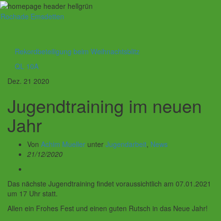
Rochade Emsdetten
Navig
umsch
Rekordbeteiligung beim Weihnachtsblitz
QL 10A
Dez.
21
2020
Jugendtraining im neuen
Jahr
Von
Achim Mueller
unter
Jugendarbeit
,
News
21/12/2020
Das nächste Jugendtraining findet voraussichtlich am 07.01.2021
um 17 Uhr statt.
Allen ein Frohes Fest und einen guten Rutsch in das Neue Jahr!