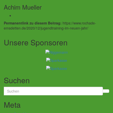
Achim Mueller
Permanentlink zu diesem Beitrag:
https://www.rochade-
emsdetten.de/2020/12/jugendtraining-im-neuen-jahr/
Unsere Sponsoren
Suchen
Search
for:
Meta