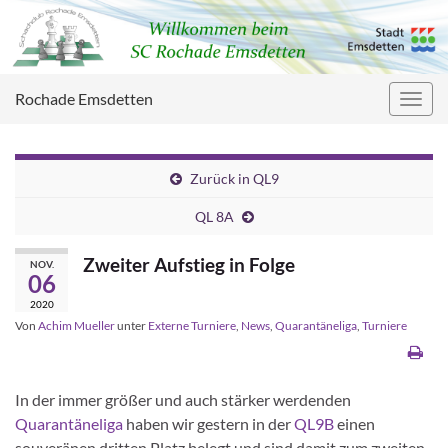
Rochade Emsdetten
Navig
umsc
Zurück in QL9
QL 8A
Zweiter Aufstieg in Folge
NOV.
06
2020
Von
Achim Mueller
unter
Externe Turniere
,
News
,
Quarantäneliga
,
Turniere
In der immer größer und auch stärker werdenden
Quarantäneliga
haben wir gestern in der
QL9B
einen
souveränen dritten Platz belegt und sind damit zum zweiten