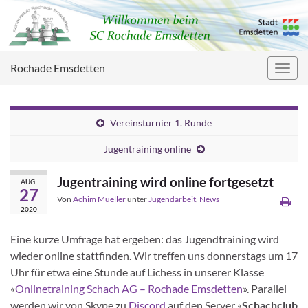
Rochade Emsdetten
Navig
umsc
Vereinsturnier 1. Runde
Jugentraining online
Jugentraining wird online fortgesetzt
AUG.
27
Von
Achim Mueller
unter
Jugendarbeit
,
News
2020
Eine kurze Umfrage hat ergeben: das Jugendtraining wird
wieder online stattfinden. Wir treffen uns donnerstags um 17
Uhr für etwa eine Stunde auf Lichess in unserer Klasse
«
Onlinetraining Schach AG – Rochade Emsdetten
». Parallel
werden wir von Skype zu
Discord
auf den Server «
Schachclub