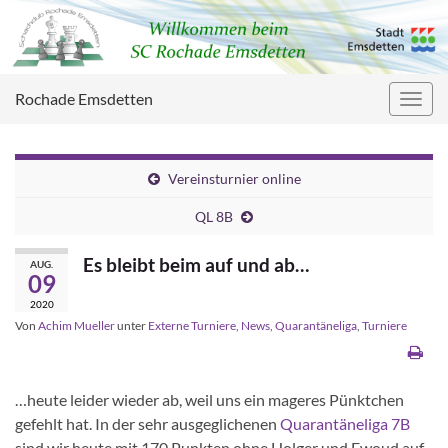
Rochade Emsdetten
Navig
umsc
Vereinsturnier online
QL 8B
Es bleibt beim auf und ab…
AUG.
09
2020
Von
Achim Mueller
unter
Externe Turniere
,
News
,
Quarantäneliga
,
Turniere
…heute leider wieder ab, weil uns ein mageres Pünktchen
gefehlt hat. In der sehr ausgeglichenen
Quarantäneliga 7B
sind wir heute mit 170 Punkten ohne Holger und Ewoud auf