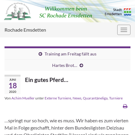
Rochade Emsdetten
Navig
umsc
Training am Freitag fällt aus
Hartes Brot…
Ein gutes Pferd…
JUNI
18
2020
Von
Achim Mueller
unter
Externe Turniere
,
News
,
Quarantäneliga
,
Turniere
…springt nur so hoch, wie es muss. Wir haben es zum vierten
Mal in Folge geschafft, hinter dem Bundesligisten Deizisau
und dem Oberligisten Stadtilm (Hessen) sind wir ganz knapp