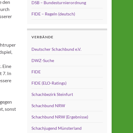
e den
DSB – Bundesturnierordnung
durch
FIDE – Regeln (deutsch)
sserer
VERBÄNDE
chtruper
Deutscher Schachbund e.V.
dspiel,
DWZ-Suche
. Eine
FIDE
 7. In
essere
FIDE (ELO-Ratings)
Schachbezirk Steinfurt
 gegen
Schachbund NRW
ht, sonst
Schachbund NRW (Ergebnisse)
Schachjugend Münsterland