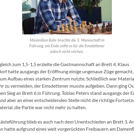
Maximilian Bahr brachte die 3. Mannschaft in
Führung, am Ende sollte es für die Emsdettener
jedoch nicht reichen.
leich zum 1,5-1,5 erzielte die Gastmannschaft an Brett 4. Klaus
rf hatte ausgangs der Eröffnung einige ungenaue Züge gemacht, 
um Aufbau eines starken Zentrum nutzte. Schließlich war Materia
hr zu vermeiden, der Emsdettener musste aufgeben. Dann ging O
nen Sieg an Brett 6 in Führung. Tobias Peters stand ausgangs der 
and aber an einer entscheidenden Stelle nicht die richtige Fortset
terial, die Partie war nicht mehr zu halten.
Gästeführung blieb es auch nach dem Unentschieden an Brett 3. A
 hatte aufgrund eines weit vorgerückten Freibauern am Damenfl