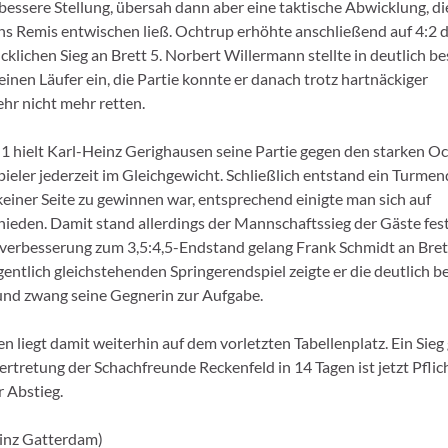
 bessere Stellung, übersah dann aber eine taktische Abwicklung, di
ns Remis entwischen ließ. Ochtrup erhöhte anschließend auf 4:2 
cklichen Sieg an Brett 5. Norbert Willermann stellte in deutlich be
einen Läufer ein, die Partie konnte er danach trotz hartnäckiger
r nicht mehr retten.
 1 hielt Karl-Heinz Gerighausen seine Partie gegen den starken O
pieler jederzeit im Gleichgewicht. Schließlich entstand ein Turmen
keiner Seite zu gewinnen war, entsprechend einigte man sich auf
ieden. Damit stand allerdings der Mannschaftssieg der Gäste fest
verbesserung zum 3,5:4,5-Endstand gelang Frank Schmidt an Brett
gentlich gleichstehenden Springerendspiel zeigte er die deutlich b
und zwang seine Gegnerin zur Aufgabe.
n liegt damit weiterhin auf dem vorletzten Tabellenplatz. Ein Sieg
ertretung der Schachfreunde Reckenfeld in 14 Tagen ist jetzt Pflic
r Abstieg.
inz Gatterdam)