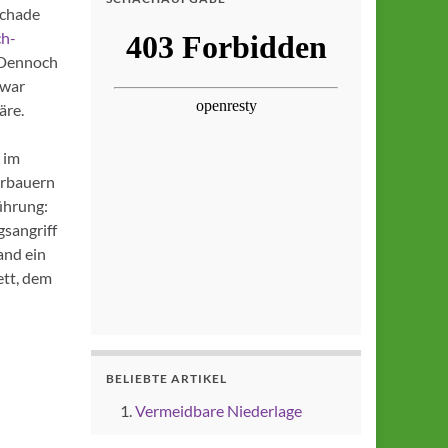
ochade
ch-
. Dennoch
zwar
äre.
 im
hrbauern
ührung:
gsangriff
and ein
ett, dem
BELIEBTE ARTIKEL
Vermeidbare Niederlage