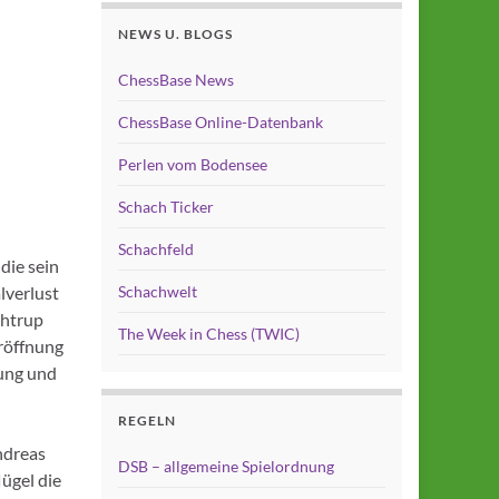
NEWS U. BLOGS
ChessBase News
ChessBase Online-Datenbank
Perlen vom Bodensee
Schach Ticker
Schachfeld
die sein
lverlust
Schachwelt
chtrup
The Week in Chess (TWIC)
Eröffnung
zung und
REGELN
ndreas
DSB – allgemeine Spielordnung
ügel die