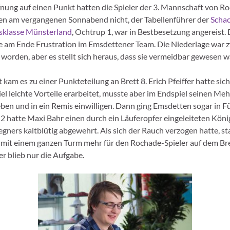
fnung auf einen Punkt hatten die Spieler der 3. Mannschaft von R
n am vergangenen Sonnabend nicht, der Tabellenführer der
Scha
sklasse Münsterland
, Ochtrup 1, war in Bestbesetzung angereist
e am Ende Frustration im Emsdettener Team. Die Niederlage war 
 worden, aber es stellt sich heraus, dass sie vermeidbar gewesen w
kam es zu einer Punkteteilung an Brett 8. Erich Pfeiffer hatte sich
iel leichte Vorteile erarbeitet, musste aber im Endspiel seinen Me
ben und in ein Remis einwilligen. Dann ging Emsdetten sogar in F
 2 hatte Maxi Bahr einen durch ein Läuferopfer eingeleiteten Köni
egners kaltblütig abgewehrt. Als sich der Rauch verzogen hatte, st
 mit einem ganzen Turm mehr für den Rochade-Spieler auf dem Br
r blieb nur die Aufgabe.