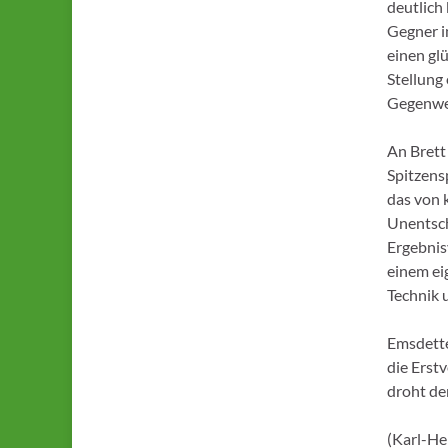
deutlich
Gegner i
einen glü
Stellung 
Gegenweh
An Brett
Spitzens
das von 
Unentsch
Ergebnis
einem ei
Technik 
Emsdette
die Erstv
droht de
(Karl-He