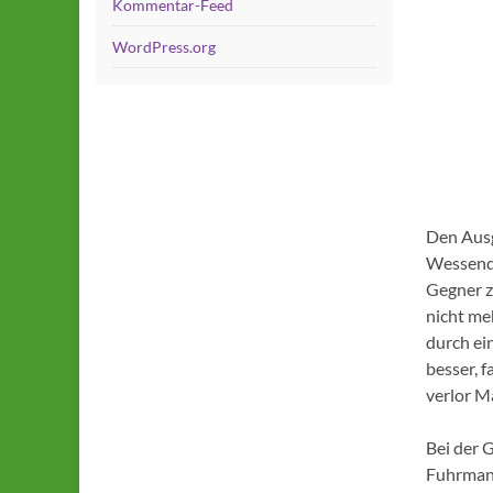
Kommentar-Feed
WordPress.org
Den Ausg
Wessendo
Gegner z
nicht me
durch ei
besser, f
verlor Ma
Bei der 
Fuhrmann