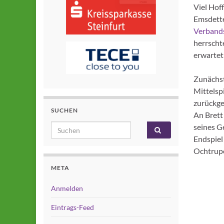
Viel Hof
Emsdette
Verband
herrscht
erwartet
Zunächst 
Mittelsp
zurückge
SUCHEN
An Brett
Search for:
seines G
Endspiel
Ochtrupe
META
Anmelden
Eintrags-Feed