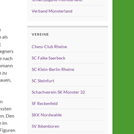
Verband Münsterland
e
VEREINE
 als
g
Chess-Club Rheine
Gegners
le nach
SC Falke Saerbeck
ehmann
SC Klein-Berlin Rheine
n zu
bauen,
SC Steinfurt
Schachverein SK Münster 32
en
SF Reckenfeld
ussten
SKK Nordwalde
en. Den
e im
SV Ibbenbüren
 Figuren