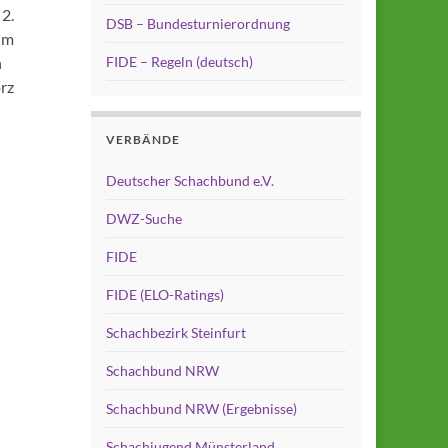
 2.
DSB – Bundesturnierordnung
 im
n
FIDE – Regeln (deutsch)
orz
VERBÄNDE
Deutscher Schachbund e.V.
DWZ-Suche
FIDE
FIDE (ELO-Ratings)
Schachbezirk Steinfurt
Schachbund NRW
Schachbund NRW (Ergebnisse)
Schachjugend Münsterland