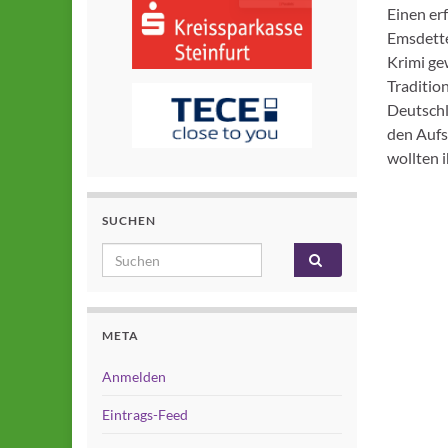
Einen er
Emsdette
Krimi ge
Traditio
Deutschl
den Aufs
wollten 
SUCHEN
Search for:
META
Anmelden
Eintrags-Feed