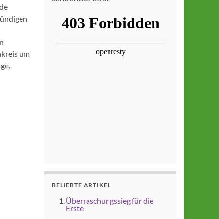
ade
stündigen
in
nkreis um
age,
BELIEBTE ARTIKEL
Überraschungssieg für die
Erste