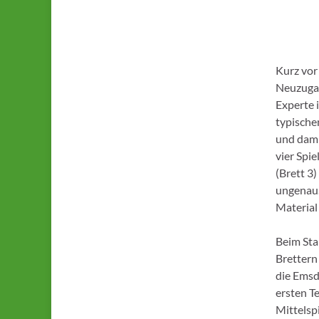
Kurz vor
Neuzugan
Experte 
typische
und dami
vier Spi
(Brett 3
ungenau.
Material
Beim Sta
Brettern
die Emsd
ersten T
Mittelsp