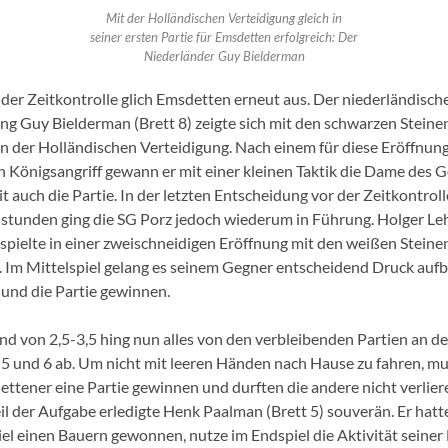
Mit der Holländischen Verteidigung gleich in
seiner ersten Partie für Emsdetten erfolgreich: Der
Niederländer Guy Bielderman
 der Zeitkontrolle glich Emsdetten erneut aus. Der niederländisch
g Guy Bielderman (Brett 8) zeigte sich mit den schwarzen Steinen
in der Holländischen Verteidigung. Nach einem für diese Eröffnun
n Königsangriff gewann er mit einer kleinen Taktik die Dame des 
t auch die Partie. In der letzten Entscheidung vor der Zeitkontrol
elstunden ging die SG Porz jedoch wiederum in Führung. Holger L
) spielte in einer zweischneidigen Eröffnung mit den weißen Steine
 Im Mittelspiel gelang es seinem Gegner entscheidend Druck auf
 und die Partie gewinnen.
nd von 2,5-3,5 hing nun alles von den verbleibenden Partien an d
 5 und 6 ab. Um nicht mit leeren Händen nach Hause zu fahren, m
ettener eine Partie gewinnen und durften die andere nicht verlier
eil der Aufgabe erledigte Henk Paalman (Brett 5) souverän. Er hatt
iel einen Bauern gewonnen, nutze im Endspiel die Aktivität seiner