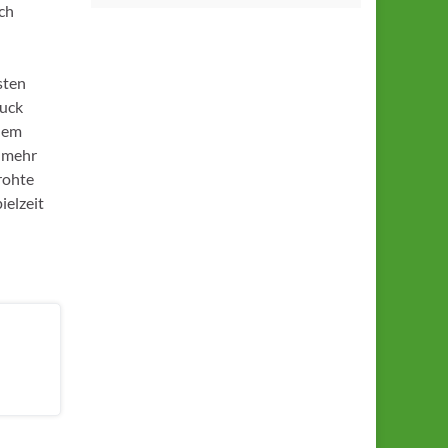
ch
sten
ruck
inem
r mehr
drohte
ielzeit