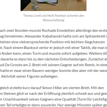
Thomas Lemli und Henk Paalman sicherten den
Mannschaftssieg
nach zwei Stunden musste Rochade Emsdetten allerdings den erst
ag hinnehmen. Alexander Kabatianski hatte sich am Spitzenbrett 
teinen eine vielversprechende Position mit leichten Siegchancen
t. Nach einem Blackout verlor er jedoch mit einer Taktik, die man 
 finden kann, einen Turm und musste sofort aufgeben. Weitere 6
dauerte es dann bis zu den nächsten Entscheidungen. Zunächst e
ud De Groote am 2. Brett mit seinem Gegner auf ein Remis. In ein
 hatte er zwar einen Bauern weniger, konnte dies aber mit der wes
 Aktivität seiner Figuren aufwiegen.
leich erzielte kurz darauf Simon Hiller am vierten Brett. Mit den
n Steinen glich er nach der Eröffnung ziemlich schnell aus und g
er Unachtsamkeit seines Gegners eine Qualität (Turm für Leichtfig
hen Teil erledigte er dann souverän. Nur wenige Minuten später ge