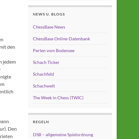
NEWS U. BLOGS
ChessBase News
ChessBase Online-Datenbank
en
mit den
Perlen vom Bodensee
in jedem
Schach Ticker
0
Schachfeld
inigte
em
Schachwelt
entlich
The Week in Chess (TWIC)
ewann
REGELN
ur). Den
DSB – allgemeine Spielordnung
rieten