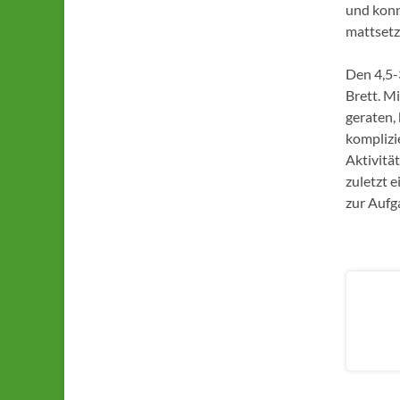
und konn
mattsetz
Den 4,5-
Brett. M
geraten,
komplizi
Aktivitä
zuletzt 
zur Aufg