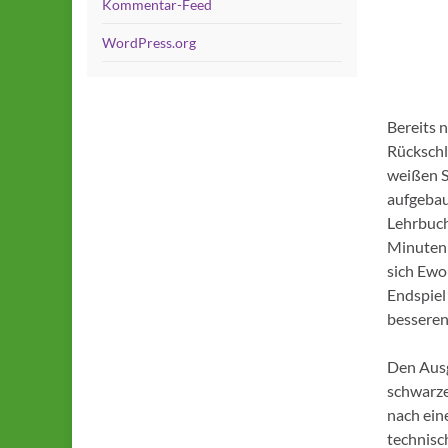
Kommentar-Feed
WordPress.org
Bereits 
Rückschl
weißen S
aufgebau
Lehrbuch
Minuten 
sich Ewo
Endspiel
besseren
Den Ausg
schwarze
nach ein
technisc