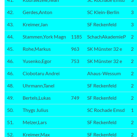
42.
Gerdes,Anton
SC Klein-Berlin
3
43.
Kreimer,Jan
SF Reckenfeld
3
44.
Stammen,York Magn
1185
SchachAkademieP
2
45.
Rohe,Markus
963
SK Münster 32 e
2
46.
Yusenko,Egor
753
SK Münster 32 e
2
46.
Ciobotaru Andrei
Ahaus-Wessum
2
48.
Uhrmann,Tanel
SF Reckenfeld
2
49.
Bertels,Lukas
749
SF Reckenfeld
2
50.
Thygs Julius
SC Rochade Emsd
1
51.
Melzer,Lars
SF Reckenfeld
2
52.
Kreimer,Max
SF Reckenfeld
2