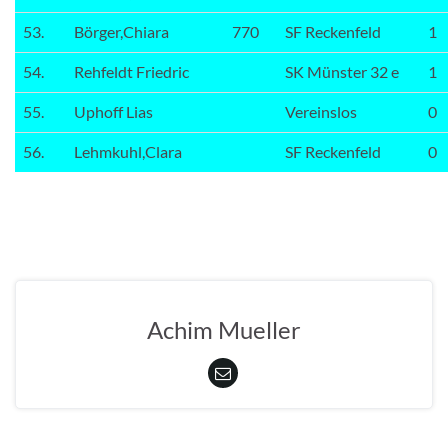
53.
Börger,Chiara
770
SF Reckenfeld
1
54.
Rehfeldt Friedric
SK Münster 32 e
1
55.
Uphoff Lias
Vereinslos
0
56.
Lehmkuhl,Clara
SF Reckenfeld
0
Achim Mueller