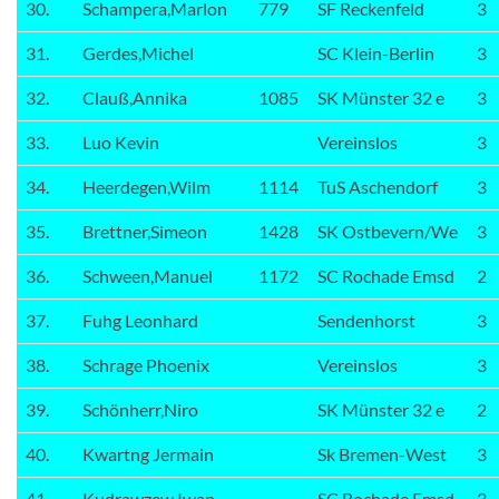
30.
Schampera,Marlon
779
SF Reckenfeld
3
31.
Gerdes,Michel
SC Klein-Berlin
3
32.
Clauß,Annika
1085
SK Münster 32 e
3
33.
Luo Kevin
Vereinslos
3
34.
Heerdegen,Wilm
1114
TuS Aschendorf
3
35.
Brettner,Simeon
1428
SK Ostbevern/We
3
36.
Schween,Manuel
1172
SC Rochade Emsd
2
37.
Fuhg Leonhard
Sendenhorst
3
38.
Schrage Phoenix
Vereinslos
3
39.
Schönherr,Niro
SK Münster 32 e
2
40.
Kwartng Jermain
Sk Bremen-West
3
41.
Kudrawzew,Iwan
SC Rochade Emsd
3