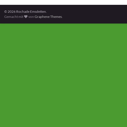
© 2026 Rochade Emsdetten.
Gemacht mit
von
Graphene Themes
.