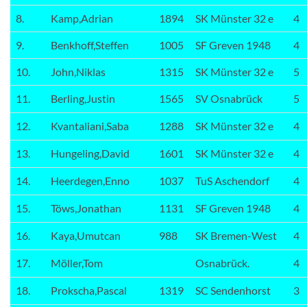
8.
Kamp,Adrian
1894
SK Münster 32 e
4
9.
Benkhoff,Steffen
1005
SF Greven 1948
4
10.
John,Niklas
1315
SK Münster 32 e
5
11.
Berling,Justin
1565
SV Osnabrück
5
12.
Kvantaliani,Saba
1288
SK Münster 32 e
4
13.
Hungeling,David
1601
SK Münster 32 e
4
14.
Heerdegen,Enno
1037
TuS Aschendorf
4
15.
Töws,Jonathan
1131
SF Greven 1948
4
16.
Kaya,Umutcan
988
SK Bremen-West
4
17.
Möller,Tom
Osnabrück.
4
18.
Prokscha,Pascal
1319
SC Sendenhorst
3