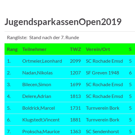
JugendsparkassenOpen2019
Rangliste: Stand nach der 7. Runde
Rang
Teilnehmer
TWZ
Verein/Ort
S
1.
Ortmeier,Leonhard
2099
SC Rochade Emsd
5
2.
Nadan,Nikolas
1207
SF Greven 1948
6
3.
Bilecen,Simon
1699
SC Rochade Emsd
5
4.
Delere,Adrian
1813
SC Rochade Emsd
5
5.
Boldrick,Marcel
1731
Turnverein Bork
5
6.
Klugstedt,Vincent
1881
Turnverein Bork
5
7.
Prokscha,Maurice
1363
SC Sendenhorst
5