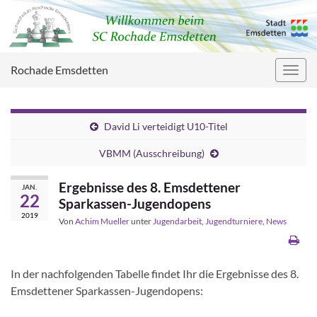
Rochade Emsdetten
Navig
umsc
David Li verteidigt U10-Titel
VBMM (Ausschreibung)
Ergebnisse des 8. Emsdettener
JAN.
22
Sparkassen-Jugendopens
2019
Von
Achim Mueller
unter
Jugendarbeit
,
Jugendturniere
,
News
In der nachfolgenden Tabelle findet Ihr die Ergebnisse des 8.
Emsdettener Sparkassen-Jugendopens: