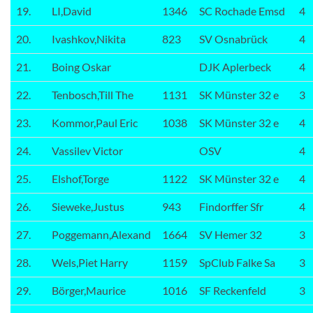
19.
LI,David
1346
SC Rochade Emsd
4
20.
Ivashkov,Nikita
823
SV Osnabrück
4
21.
Boing Oskar
DJK Aplerbeck
4
22.
Tenbosch,Till The
1131
SK Münster 32 e
3
23.
Kommor,Paul Eric
1038
SK Münster 32 e
4
24.
Vassilev Victor
OSV
4
25.
Elshof,Torge
1122
SK Münster 32 e
4
26.
Sieweke,Justus
943
Findorffer Sfr
4
27.
Poggemann,Alexand
1664
SV Hemer 32
3
28.
Wels,Piet Harry
1159
SpClub Falke Sa
3
29.
Börger,Maurice
1016
SF Reckenfeld
3