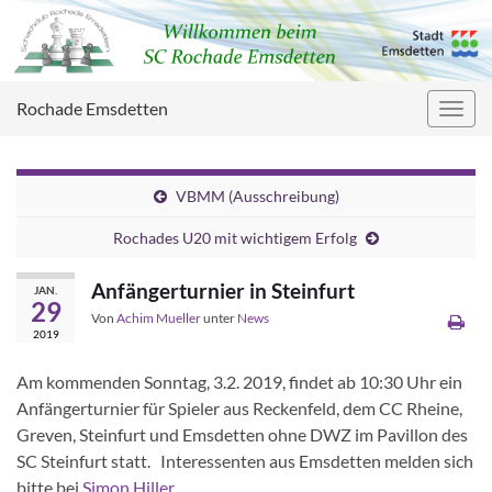
Rochade Emsdetten
Navig
umsc
VBMM (Ausschreibung)
Rochades U20 mit wichtigem Erfolg
Anfängerturnier in Steinfurt
JAN.
29
Von
Achim Mueller
unter
News
2019
Am kommenden Sonntag, 3.2. 2019, findet ab 10:30 Uhr ein
Anfängerturnier für Spieler aus Reckenfeld, dem CC Rheine,
Greven, Steinfurt und Emsdetten ohne DWZ im Pavillon des
SC Steinfurt statt. Interessenten aus Emsdetten melden sich
bitte bei
Simon Hiller
.