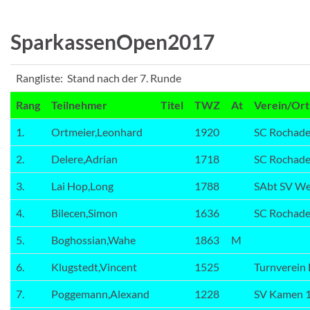
SparkassenOpen2017
Rangliste: Stand nach der 7. Runde
Rang
Teilnehmer
Titel
TWZ
At
Verein/Ort
1.
Ortmeier,Leonhard
1920
SC Rochad
2.
Delere,Adrian
1718
SC Rochad
3.
Lai Hop,Long
1788
SAbt SV We
4.
Bilecen,Simon
1636
SC Rochad
5.
Boghossian,Wahe
1863
M
6.
Klugstedt,Vincent
1525
Turnverein
7.
Poggemann,Alexand
1228
SV Kamen 