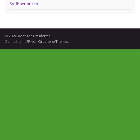
SV Ibbenbüren
© 2026 Rochade Emsdetten.
Gemacht mit
von
Graphene Themes
.