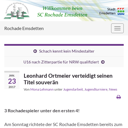
Rochade Emsdetten
Navig
umsc
Schach kennt kein Mindestalter
U16 nach Zitterpartie für NRW qualifiziert
Leonhard Ortmeier verteidigt seinen
JAN.
23
Titel souverän
2017
Von
Mona Lehmann
unter
Jugendarbeit
,
Jugendturniere
,
News
3 Rochadespieler unter den ersten 4!
Am Sonntag richtete der SC Rochade Emsdetten bereits zum