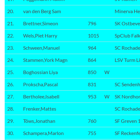
20.
van den Berg Sam
Minerva He
21.
Brettner,Simeon
796
SK Ostbev
22.
Wels,Piet Harry
1015
SpClub Falk
23.
Schween,Manuel
964
SC Rochad
24.
Stammen,York Magn
864
LSV Turm L
25.
Boghossian Liya
850
W
26.
Prokscha,Pascal
831
SC Sendenh
27.
Bertholee,Isabell
953
W
SK Nordhor
28.
Frenker,Mattes
SC Rochad
29.
Töws,Jonathan
760
SF Greven 
30.
Schampera,Marlon
755
SF Reckenf