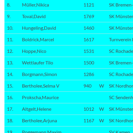
8.
Müller,Nikica
1121
SK Bremen
9.
Toval,David
1769
SK Münster
10.
Hungeling,David
1460
SK Münster
11.
Boldrick,Marcel
1617
Turnverein
12.
Hoppe,Nico
1531
SC Rochad
13.
Wettlaufer Tilo
1500
SK Bremen
14.
Borgmann,Simon
1286
SC Rochad
15.
Bertholee,Selma V
940
W
SK Nordhor
16.
Prokscha,Maurice
SC Sendenh
17.
Altgelt,Helene
1012
W
SK Münster
18.
Bertholee,Arjuna
1167
W
SK Nordhor
19.
Poggemann Maxim
SV Kamen