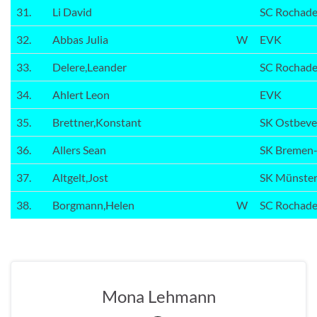
31.
Li David
SC Rochad
32.
Abbas Julia
W
EVK
33.
Delere,Leander
SC Rochad
34.
Ahlert Leon
EVK
35.
Brettner,Konstant
SK Ostbev
36.
Allers Sean
SK Bremen
37.
Altgelt,Jost
SK Münster
38.
Borgmann,Helen
W
SC Rochad
Mona Lehmann