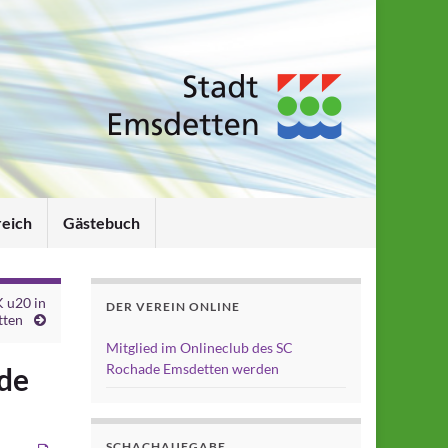
reich
Gästebuch
K u20 in
DER VEREIN ONLINE
tten
Mitglied im Onlineclub des SC
Rochade Emsdetten werden
ade
SCHACHAUFGABE