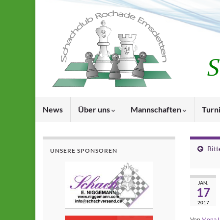
News
Über uns
Mannschaften
Turn
Bitt
UNSERE SPONSOREN
JAN.
17
2017
Von
Mona 