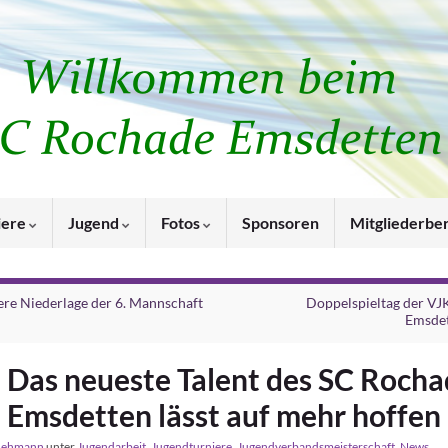
iere
Jugend
Fotos
Sponsoren
Mitgliederbe
ere Niederlage der 6. Mannschaft
Doppelspieltag der VJ
Emsde
Das neueste Talent des SC Roch
Emsdetten lässt auf mehr hoffen
Lehmann
unter
Jugendarbeit
,
Jugendturniere
,
Jugendverbandsmeisterschaft
,
News