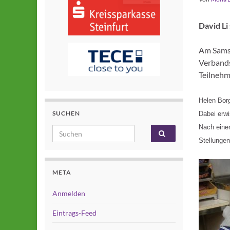
David Li
Am Samst
Verbands
Teilnehm
Helen Bor
SUCHEN
Dabei erwi
Nach einem
Search for:
Stellunge
META
Anmelden
Eintrags-Feed