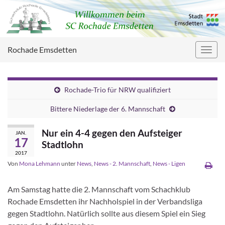
Rochade Emsdetten
Navig
umsc
Rochade-Trio für NRW qualifiziert
Bittere Niederlage der 6. Mannschaft
Nur ein 4-4 gegen den Aufsteiger
JAN.
17
Stadtlohn
2017
Von
Mona Lehmann
unter
News
,
News - 2. Mannschaft
,
News - Ligen
Am Samstag hatte die 2. Mannschaft vom Schachklub
Rochade Emsdetten ihr Nachholspiel in der Verbandsliga
gegen Stadtlohn. Natürlich sollte aus diesem Spiel ein Sieg