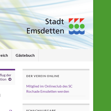
reich
Gästebuch
flug der
DER VEREIN ONLINE
tion
Mitglied im Onlineclub des SC
Rochade Emsdetten werden
m
SCHACHAUFGABE