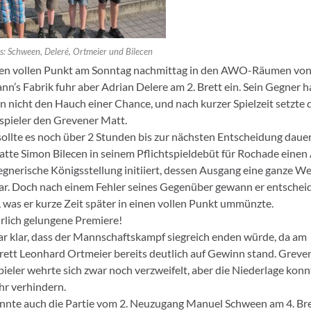
ks: Schween, Deleré, Ortmeier und Bilecen
en vollen Punkt am Sonntag nachmittag in den AWO-Räumen vo
nn’s Fabrik fuhr aber Adrian Delere am 2. Brett ein. Sein Gegner h
n nicht den Hauch einer Chance, und nach kurzer Spielzeit setzte 
pieler den Grevener Matt.
ollte es noch über 2 Stunden bis zur nächsten Entscheidung daue
hatte Simon Bilecen in seinem Pflichtspieldebüt für Rochade einen 
gegnerische Königsstellung initiiert, dessen Ausgang eine ganze We
ar. Doch nach einem Fehler seines Gegenüber gewann er entsche
, was er kurze Zeit später in einen vollen Punkt ummünzte.
rlich gelungene Premiere!
r klar, dass der Mannschaftskampf siegreich enden würde, da am
rett Leonhard Ortmeier bereits deutlich auf Gewinn stand. Greve
pieler wehrte sich zwar noch verzweifelt, aber die Niederlage konn
hr verhindern.
nnte auch die Partie vom 2. Neuzugang Manuel Schween am 4. Bre