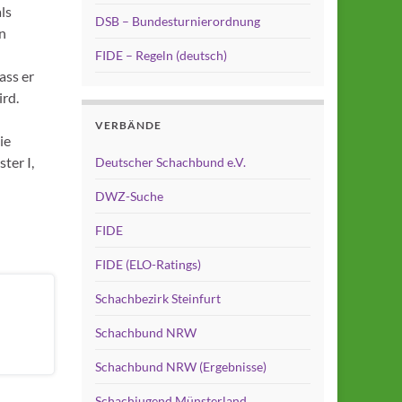
ls
DSB – Bundesturnierordnung
en
FIDE – Regeln (deutsch)
ass er
rd.
VERBÄNDE
ie
ter I,
Deutscher Schachbund e.V.
DWZ-Suche
FIDE
FIDE (ELO-Ratings)
Schachbezirk Steinfurt
Schachbund NRW
Schachbund NRW (Ergebnisse)
Schachjugend Münsterland