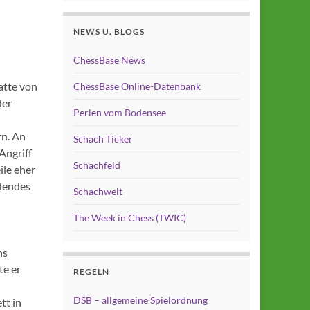
NEWS U. BLOGS
ChessBase News
n
atte von
ChessBase Online-Datenbank
der
Perlen vom Bodensee
rn. An
Schach Ticker
Angriff
Schachfeld
ile eher
idendes
Schachwelt
The Week in Chess (TWIC)
ns
te er
REGELN
DSB – allgemeine Spielordnung
tt in