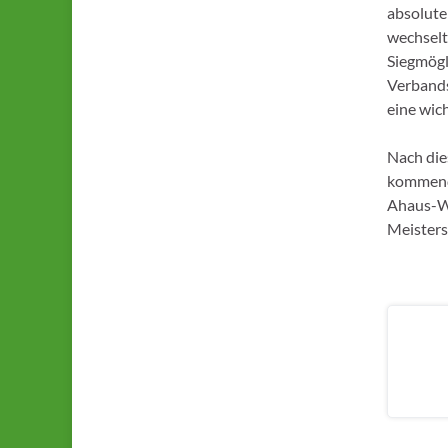
absolute
wechselt
Siegmögli
Verbands
eine wic
Nach die
kommende
Ahaus-We
Meister