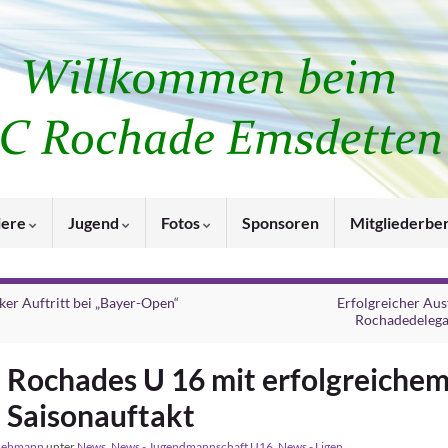
iere
Jugend
Fotos
Sponsoren
Mitgliederbe
ker Auftritt bei „Bayer-Open“
Erfolgreicher Aus
Rochadedelega
Rochades U 16 mit erfolgreiche
Saisonauftakt
Lehmann
unter
News
,
News - Jugendmannschaft U16
,
News - Ligen