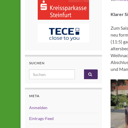
Klarer S
Zum Sais
neu form
(11:5) g
altersbe
Weihnach
Abschlus
SUCHEN
und Manu
Search for:
META
Anmelden
Eintrags-Feed