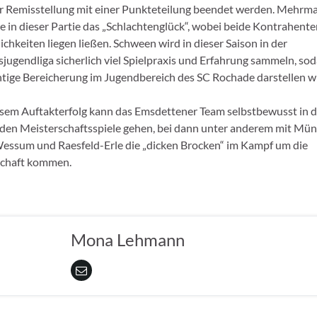
r Remisstellung mit einer Punkteteilung beendet werden. Mehrma
e in dieser Partie das „Schlachtenglück“, wobei beide Kontrahent
chkeiten liegen ließen. Schween wird in dieser Saison in der
jugendliga sicherlich viel Spielpraxis und Erfahrung sammeln, sod
htige Bereicherung im Jugendbereich des SC Rochade darstellen wi
sem Auftakterfolg kann das Emsdettener Team selbstbewusst in d
n Meisterschaftsspiele gehen, bei dann unter anderem mit Müns
ssum und Raesfeld-Erle die „dicken Brocken“ im Kampf um die
schaft kommen.
Mona Lehmann