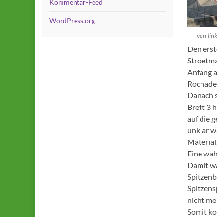
Kommentar-Feed
WordPress.org
von lin
Den erst
Stroetma
Anfang a
Rochades
Danach s
Brett 3 
auf die 
unklar w
Material
Eine wah
Damit wa
Spitzenb
Spitzens
nicht me
Somit ko