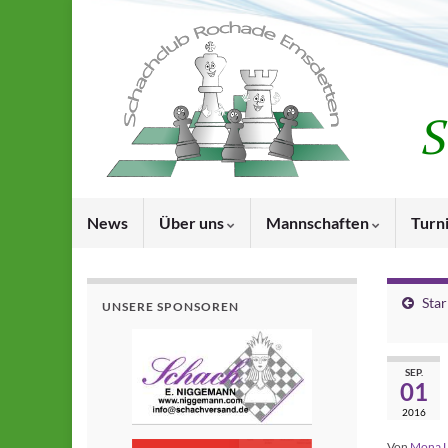
News
Über uns
Mannschaften
Turn
Star
UNSERE SPONSOREN
SEP.
01
2016
Von
Mona 