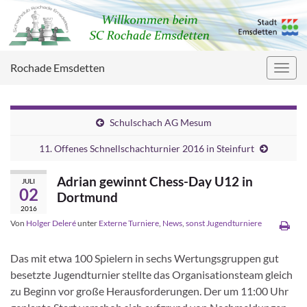
Rochade Emsdetten
Navig
umsc
Schulschach AG Mesum
11. Offenes Schnellschachturnier 2016 in Steinfurt
Adrian gewinnt Chess-Day U12 in
JULI
02
Dortmund
2016
Von
Holger Deleré
unter
Externe Turniere
,
News
,
sonst Jugendturniere
Das mit etwa 100 Spielern in sechs Wertungsgruppen gut
besetzte Jugendturnier stellte das Organisationsteam gleich
zu Beginn vor große Herausforderungen. Der um 11:00 Uhr