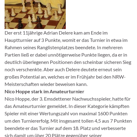
Der erst 11jährige Adrian Delere kam am Ende im
Hauptturnier auf 3 Punkte, womit er das Turnier in etwa im
Rahmen seines Ranglistenplatzes beendete. In mehreren
Partien ließ er dabei unnötigerweise Punkte liegen, da er in
deutlich überlegenen Positionen den scheinbar sicheren Sieg
noch verschenkte. Aber auch Delere deutete erneut sein
großes Potential an, welches er im Frühjahr bei den NRW-
Meisterschaften wieder beweisen kann.
Nico Hoppe stark im Amateurturnier
Nico Hoppe, der 3. Emsdettener Nachwuchsspieler, hatte für
das Amateurturnier gemeldet. In dieser Kategorie kämpften
Spieler mit einer Wertungszahl von maximal 1600 Punkten
um den Turniererfolg. Mit insgesamt tollen 4,5 aus 7 Punkten
beendete er das Turnier auf dem 18. Platz und verbesserte
sich damit um über 20 Plätze gegenüber seiner