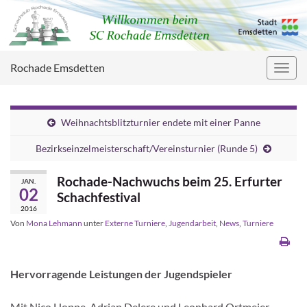
Rochade Emsdetten
Navig
umsc
Weihnachtsblitzturnier endete mit einer Panne
Bezirkseinzelmeisterschaft/Vereinsturnier (Runde 5)
Rochade-Nachwuchs beim 25. Erfurter
JAN.
02
Schachfestival
2016
Von
Mona Lehmann
unter
Externe Turniere
,
Jugendarbeit
,
News
,
Turniere
Hervorragende Leistungen der Jugendspieler
Mit Nico Hoppe, Adrian Delere und Leonhard Ortmeier