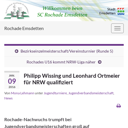
Rochade Emsdetten
Navig
umsc
Bezirkseinzelmeisterschaft/Vereinsturnier (Runde 5)
Rochades U16 kommt NRW-Liga näher
Philipp Wissing und Leonhard Ortmeier
JAN.
09
für NRW qualifiziert
2016
Von
Mona Lehmann
unter
Jugendturniere
,
Jugendverbandsmeisterschaft
,
News
Rochade-Nachwuchs trumpft bei
Jugendverbandsmeisterschaften groß auf