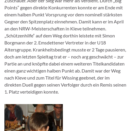
Zuschauer. Aber der Sieg war mehr als verdient. Durch „Big
Points“ gegen direkte Konkurrenten konnte er am Ende mit
einem halben Punkt Vorsprung vor dem nominell stärksten
Gegner den Spitzenplatz einnehmen. Damit kann er im April
an den NRW-Meisterschaften in Kleve teilnehmen.
„Schützenhilfe“ auf dem Weg dorthin leistete mit Simon
Borgmann der 2. Emsdettener Vertreter in der U18
Altersgruppe. Krankheitsbedingt musste er 2 Tage pausieren,
doch am letzten Spieltag trat er – noch arg geschwächt – zur
Partie an und knöpfte dabei einem weiteren Titelkandidaten
einen ganz wichtigen halben Punkt ab. Damit war der Weg
nach Kleve und zum Titel für Wissing geebnet, der im
direkten Duell gegen seinen Verfolger durch ein Remis seinen
1. Platz verteidigen konnte.