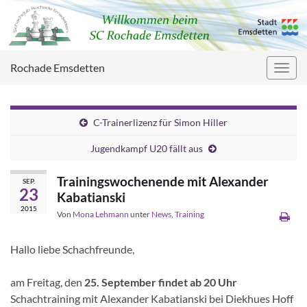
Rochade Emsdetten
Navig
umsc
C-Trainerlizenz für Simon Hiller
Jugendkampf U20 fällt aus
Trainingswochenende mit Alexander
SEP.
23
Kabatianski
2015
Von
Mona Lehmann
unter
News
,
Training
Hallo liebe Schachfreunde,
am Freitag, den
25. September findet ab 20 Uhr
Schachtraining mit Alexander Kabatianski bei Diekhues Hoff