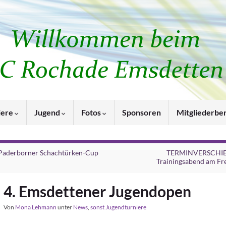
iere
Jugend
Fotos
Sponsoren
Mitgliederbe
 Paderborner Schachtürken-Cup
TERMINVERSCHI
Trainingsabend am Fre
4. Emsdettener Jugendopen
Von
Mona Lehmann
unter
News
,
sonst Jugendturniere