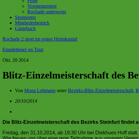
Feste
Vereinsturniere
Rochade unterwegs
Sponsoren
Mitgliederbereich
Gästebuch
Rochade 2 siegt im ersten Heimkampf
Emsdettener on Tour
Okt.
20
2014
Blitz-Einzelmeisterschaft des Be
Von
Mona Lehmann
unter
Bezirks-Blitz-Einzelmeisterschaft
,
B
20/10/2014
Die Blitz-Einzelmeisterschaft des Bezirks Steinfurt findet
Freitag, den 31.10.2014, ab 19:30 Uhr bei Diekhues Hoff statt.
Wie freuen uns über eine rege Teilnahme aus unserem Verein