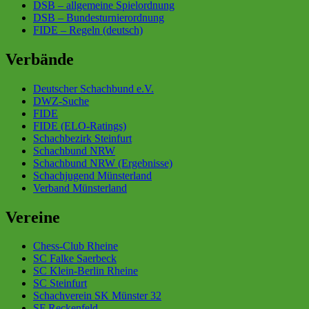
DSB – allgemeine Spielordnung
DSB – Bundesturnierordnung
FIDE – Regeln (deutsch)
Verbände
Deutscher Schachbund e.V.
DWZ-Suche
FIDE
FIDE (ELO-Ratings)
Schachbezirk Steinfurt
Schachbund NRW
Schachbund NRW (Ergebnisse)
Schachjugend Münsterland
Verband Münsterland
Vereine
Chess-Club Rheine
SC Falke Saerbeck
SC Klein-Berlin Rheine
SC Steinfurt
Schachverein SK Münster 32
SF Reckenfeld