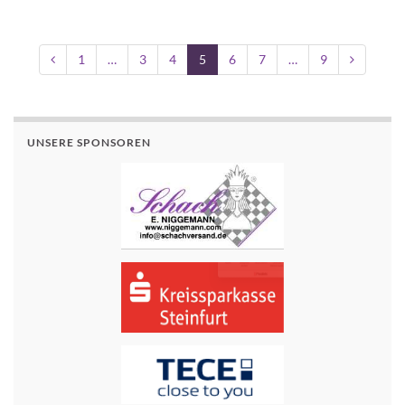
1
…
3
4
5
6
7
…
9
UNSERE SPONSOREN