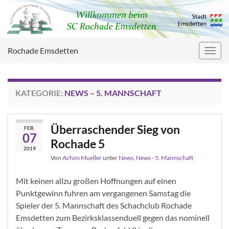
Rochade Emsdetten
Navig
umsc
KATEGORIE:
NEWS – 5. MANNSCHAFT
Überraschender Sieg von
FEB.
07
Rochade 5
2019
Von
Achim Mueller
unter
News
,
News - 5. Mannschaft
Mit keinen allzu großen Hoffnungen auf einen
Punktgewinn fuhren am vergangenen Samstag die
Spieler der 5. Mannschaft des Schachclub Rochade
Emsdetten zum Bezirksklassenduell gegen das nominell